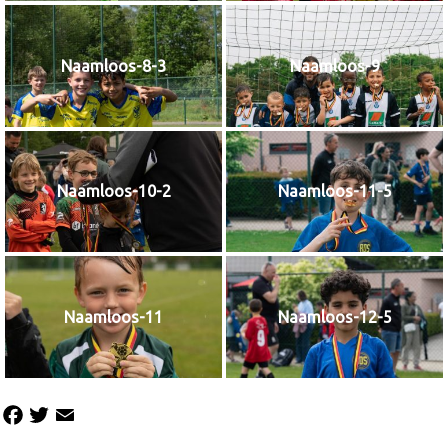
Naamloos-8-3
Naamloos-9
Naamloos-10-2
Naamloos-11-5
Naamloos-11
Naamloos-12-5
Facebook
Twitter
Email
Share