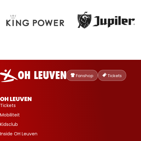
Oud-
Heverlee
Fanshop
Tickets
Leuven
OH LEUVEN
Tickets
Mobiliteit
Kidsclub
Inside OH Leuven