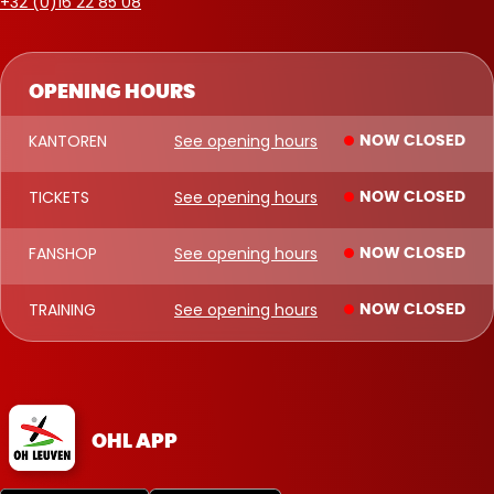
+32 (0)16 22 85 08
OPENING HOURS
KANTOREN
See opening hours
NOW CLOSED
TICKETS
See opening hours
NOW CLOSED
FANSHOP
See opening hours
NOW CLOSED
TRAINING
See opening hours
NOW CLOSED
OHL APP