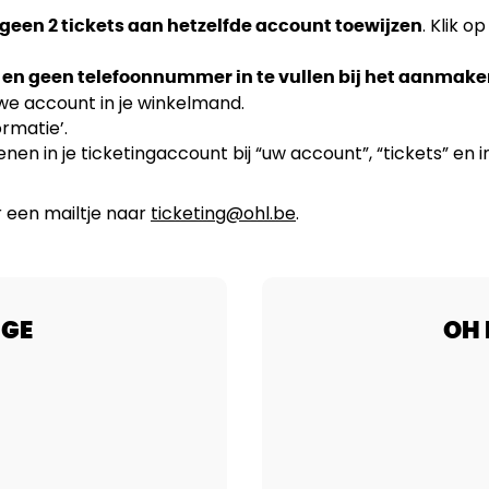
. Klik 
 geen 2 tickets aan hetzelfde account toewijzen
 en geen telefoonnummer in te vullen bij het aanmake
uwe account in je winkelmand.
ormatie’.
kenen in je ticketingaccount bij “uw account”, “tickets” en i
r een mailtje naar
ticketing@ohl.be
.
GGE
OH 