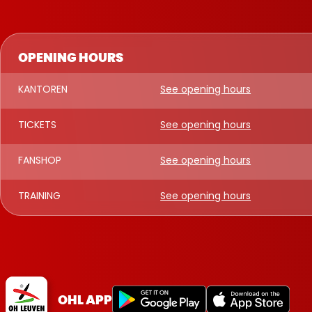
OPENING HOURS
KANTOREN
See opening hours
TICKETS
See opening hours
FANSHOP
See opening hours
TRAINING
See opening hours
OHL APP