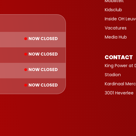
Mobiliteit
Kidsclub
Inside OH Leu
Vacatures
Media Hub
NOW CLOSED
NOW CLOSED
CONTACT
King Power at 
NOW CLOSED
Stadion
Kardinaal Merc
NOW CLOSED
3001 Heverlee