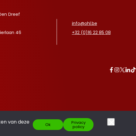
Den Dreef
info@ohl.be
ierlaan 46
+32 (0)16 22 85 08
ken van deze
Privacy
Ok
policy
Made with pride by
SCOOR JE ABO