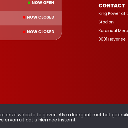
NOW OPEN
CONTACT
King Power at 
NOW CLOSED
Stadion
Kardinaal Merc
NOW CLOSED
3001 Heverlee
op onze website te geven. Als u doorgaat met het gebrui
we ervan uit dat u hiermee instemt.