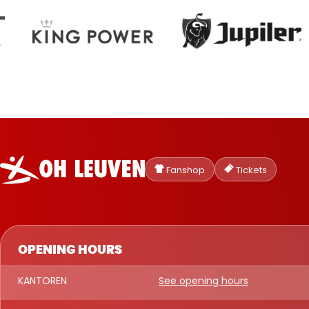
Oud-
Heverlee
Fanshop
Tickets
Leuven
OPENING HOURS
KANTOREN
See opening hours