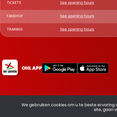
TICKETS
See opening hours
FANSHOP
See opening hours
TRAINING
See opening hours
OHL APP
We gebruiken cookies om u te beste ervaring 
site, gaan 
All rights reserved OHL - © 2026